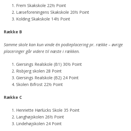
Frem Skakskole 22½ Point
Læseforeningens Skakskole 20½ Point
Kolding Skakskole 14½ Point
Række B
Samme skole kan kun vinde én podieplacering pr. række – øvrige
placeringer går videre til næste i rækken.
Giersings Realskole (B1) 30½ Point
Risbjerg skolen 28 Point
Giersings Realskole (B2) 24 Point
Skolen Bifrost 22½ Point
Række C
Henriette Hørlücks Skole 35 Point
Langhøjskolen 26½ Point
Lindehøjskolen 24 Point